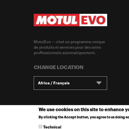
MotulEvo — c'est un programme unique
de produits et services pour des soins
proffessionnels automatiquement.
CHANGE LOCATION
Africa / Français
We use cookies on this site to enhance 
By clicking the Accept button, you agree to us doing so
Technical