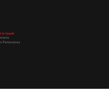
t in touch
ntacts
n Partenaires