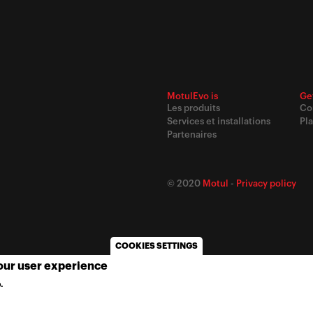
MotulEvo is
Ge
Les produits
Co
Services et installations
Pla
Partenaires
© 2020
Motul
-
Privacy policy
COOKIES SETTINGS
your user experience
.
MORE INFO