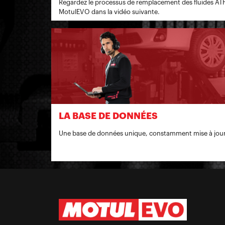
Regardez le processus de remplacement des fluides ATF
MotulEVO dans la vidéo suivante.
LA BASE DE DONNÉES
Une base de données unique, constamment mise à jour