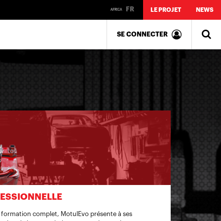
FR
LE PROJET
NEWS
SE CONNECTER
FESSIONNELLE
formation complet, MotulEvo présente à ses