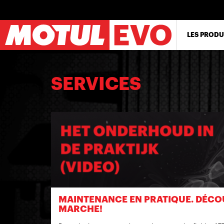
Aller
au
contenu
principal
LES PRODU
SERVICES
MAINTENANCE EN PRATIQUE. DÉC
MARCHE!