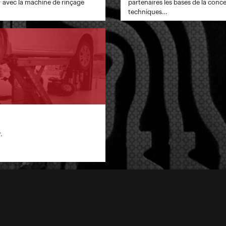
 avec la machine de rinçage
partenaires les bases de la conc
techniques…
.