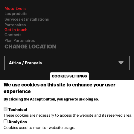
MotulEvo is
Les produits
Services et installations
Partenaires
Get in touch
Contacts
Plan Partenaires
CHANGE LOCATION
Africa / Français
COOKIES SETTINGS
© 2020
Motul
-
Privacy policy
We use cookies on this site to enhance your user
experience
By clicking the Accept button, you agree to us doing so.
MORE INFO
Technical
These cookies are necessary to access the website and its reserved area.
Analytics
Cookies used to monitor website usage.