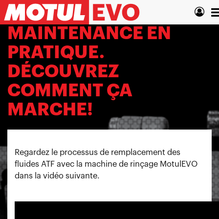
Aller
T
au
contenu
n
MAINTENANCE EN
principal
PRATIQUE.
DÉCOUVREZ
COMMENT ÇA
MARCHE!
Regardez le processus de remplacement des
fluides ATF avec la machine de rinçage MotulEVO
dans la vidéo suivante.