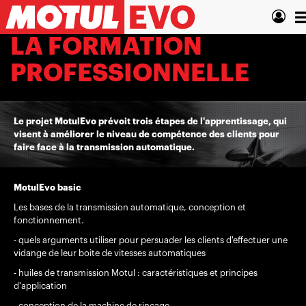
Aller
T
au
contenu
n
LA FORMATION
principal
PROFESSIONNELLE
Le projet MotulEvo prévoit trois étapes de l'apprentissage, qui
visent à améliorer le niveau de compétence des clients pour
faire face à la transmission automatique.
MotulEvo basic
Les bases de la transmission automatique, conception et
fonctionnement.
- quels arguments utiliser pour persuader les clients d'effectuer une
vidange de leur boite de vitesses automatiques
- huiles de transmission Motul : caractéristiques et principes
d'application
- conception de la machine de rinçage