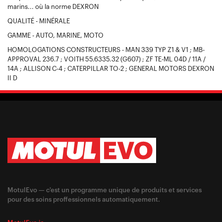
marins... où la norme DEXRON
QUALITÉ - MINÉRALE
GAMME - AUTO, MARINE, MOTO
HOMOLOGATIONS CONSTRUCTEURS - MAN 339 TYP Z1 & V1 ; MB-
APPROVAL 236.7 ; VOITH 55.6335.32 (G607) ; ZF TE-ML 04D / 11A /
14A ; ALLISON C-4 ; CATERPILLAR TO-2 ; GENERAL MOTORS DEXRON
II D
MotulEvo — c'est un programme unique de produits et services
pour des soins proffessionnels automatiquement.